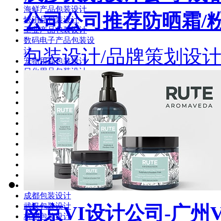
海鲜产品包装设计
公司公司推荐防晒霜/
快消品包装设计
工业产品包装设计
数码电子产品包装设
包装设计/品牌策划设
计
宠物用品包装设计
日化用品包装设计
纺织品包装设计
母婴用品包装设计
土特产包装设计
大米包装设计
收藏品包装设计
上海包装设计
北京包装设计
深圳包装设计
广州包装设计
重庆包装设计
天津包装设计
成都包装设计
武汉包装设计
南京VI设计公司-广州
杭州包装设计